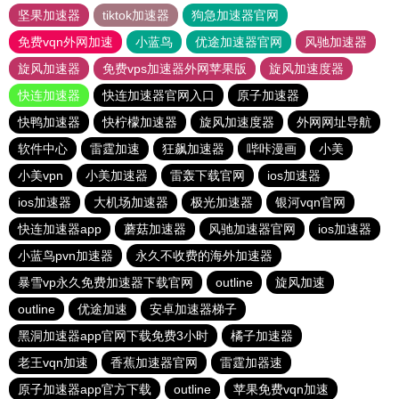
坚果加速器
tiktok加速器
狗急加速器官网
免费vqn外网加速
小蓝鸟
优途加速器官网
风驰加速器
旋风加速器
免费vps加速器外网苹果版
旋风加速度器
快连加速器
快连加速器官网入口
原子加速器
快鸭加速器
快柠檬加速器
旋风加速度器
外网网址导航
软件中心
雷霆加速
狂飙加速器
哔咔漫画
小美
小美vpn
小美加速器
雷轰下载官网
ios加速器
ios加速器
大机场加速器
极光加速器
银河vqn官网
快连加速器app
蘑菇加速器
风驰加速器官网
ios加速器
小蓝鸟pvn加速器
永久不收费的海外加速器
暴雪vp永久免费加速器下载官网
outline
旋风加速
outline
优途加速
安卓加速器梯子
黑洞加速器app官网下载免费3小时
橘子加速器
老王vqn加速
香蕉加速器官网
雷霆加器速
原子加速器app官方下载
outline
苹果免费vqn加速