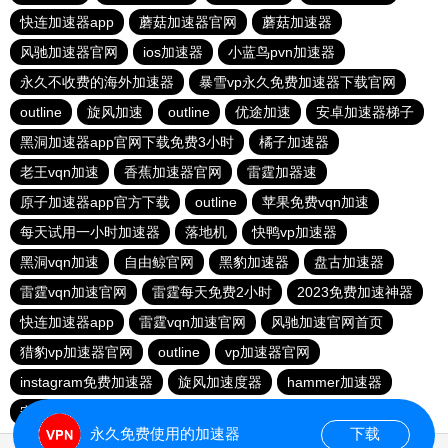
快连加速器app
蘑菇加速器官网
蘑菇加速器
风驰加速器官网
ios加速器
小蓝鸟pvn加速器
永久不收费的海外加速器
暴雪vp永久免费加速器下载官网
outline
旋风加速
outline
优途加速
安卓加速器梯子
黑洞加速器app官网下载免费3小时
橘子加速器
老王vqn加速
香蕉加速器官网
雷霆加器速
原子加速器app官方下载
outline
苹果免费vqn加速
每天试用一小时加速器
落地机
快鸭vp加速器
黑洞vqn加速
自由鲸官网
黑豹加速器
盘古加速器
雷霆vqn加速官网
雷霆每天免费2小时
2023免费加速神器
快连加速器app
雷霆vqn加速官网
风驰加速官网首页
猎豹vp加速器官网
outline
vp加速器官网
instagram免费加速器
旋风加速度器
hammer加速器
安易加速器永久免费版
原子加速器下载安卓
永久免费使用的加速器
下载