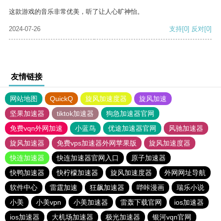
这款游戏的音乐非常优美，听了让人心旷神怡。
2024-07-26
支持
[0]
反对
[0]
友情链接
网站地图
QuickQ
旋风加速度器
旋风加速
坚果加速器
tiktok加速器
狗急加速器官网
免费vqn外网加速
小蓝鸟
优途加速器官网
风驰加速器
旋风加速器
免费vps加速器外网苹果版
旋风加速度器
快连加速器
快连加速器官网入口
原子加速器
快鸭加速器
快柠檬加速器
旋风加速度器
外网网址导航
软件中心
雷霆加速
狂飙加速器
哔咔漫画
瑞乐小说
小美
小美vpn
小美加速器
雷轰下载官网
ios加速器
ios加速器
大机场加速器
极光加速器
银河vqn官网