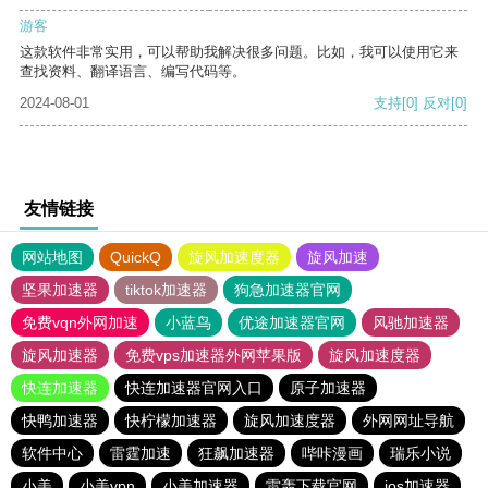
游客
这款软件非常实用，可以帮助我解决很多问题。比如，我可以使用它来
查找资料、翻译语言、编写代码等。
2024-08-01
支持
[0]
反对
[0]
友情链接
网站地图
QuickQ
旋风加速度器
旋风加速
坚果加速器
tiktok加速器
狗急加速器官网
免费vqn外网加速
小蓝鸟
优途加速器官网
风驰加速器
旋风加速器
免费vps加速器外网苹果版
旋风加速度器
快连加速器
快连加速器官网入口
原子加速器
快鸭加速器
快柠檬加速器
旋风加速度器
外网网址导航
软件中心
雷霆加速
狂飙加速器
哔咔漫画
瑞乐小说
小美
小美vpn
小美加速器
雷轰下载官网
ios加速器