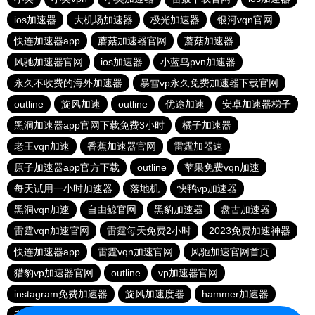
ios加速器
大机场加速器
极光加速器
银河vqn官网
快连加速器app
蘑菇加速器官网
蘑菇加速器
风驰加速器官网
ios加速器
小蓝鸟pvn加速器
永久不收费的海外加速器
暴雪vp永久免费加速器下载官网
outline
旋风加速
outline
优途加速
安卓加速器梯子
黑洞加速器app官网下载免费3小时
橘子加速器
老王vqn加速
香蕉加速器官网
雷霆加器速
原子加速器app官方下载
outline
苹果免费vqn加速
每天试用一小时加速器
落地机
快鸭vp加速器
黑洞vqn加速
自由鲸官网
黑豹加速器
盘古加速器
雷霆vqn加速官网
雷霆每天免费2小时
2023免费加速神器
快连加速器app
雷霆vqn加速官网
风驰加速官网首页
猎豹vp加速器官网
outline
vp加速器官网
instagram免费加速器
旋风加速度器
hammer加速器