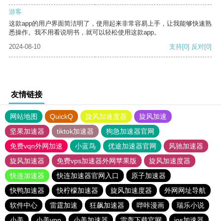
游客
这款app的用户界面简洁明了，使用起来非常容易上手，让我能够快速熟
悉操作。我不用看说明书，就可以轻松使用这款app。
2024-08-10
支持
[0]
反对
[0]
友情链接
网站地图
QuickQ
旋风加速度器
旋风加速
坚果加速器
tiktok加速器
狗急加速器官网
免费vqn外网加速
小蓝鸟
优途加速器官网
风驰加速器
旋风加速器
免费vps加速器外网苹果版
旋风加速度器
快连加速器
快连加速器官网入口
原子加速器
快鸭加速器
快柠檬加速器
旋风加速度器
外网网址导航
软件中心
雷霆加速
狂飙加速器
哔咔漫画
瑞乐小说
小美
小美vpn
小美加速器
雷轰下载官网
ios加速器