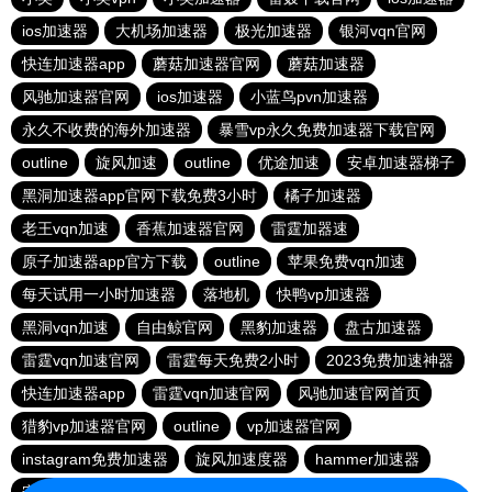
ios加速器
大机场加速器
极光加速器
银河vqn官网
快连加速器app
蘑菇加速器官网
蘑菇加速器
风驰加速器官网
ios加速器
小蓝鸟pvn加速器
永久不收费的海外加速器
暴雪vp永久免费加速器下载官网
outline
旋风加速
outline
优途加速
安卓加速器梯子
黑洞加速器app官网下载免费3小时
橘子加速器
老王vqn加速
香蕉加速器官网
雷霆加器速
原子加速器app官方下载
outline
苹果免费vqn加速
每天试用一小时加速器
落地机
快鸭vp加速器
黑洞vqn加速
自由鲸官网
黑豹加速器
盘古加速器
雷霆vqn加速官网
雷霆每天免费2小时
2023免费加速神器
快连加速器app
雷霆vqn加速官网
风驰加速官网首页
猎豹vp加速器官网
outline
vp加速器官网
instagram免费加速器
旋风加速度器
hammer加速器