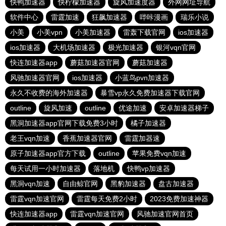
快鸭加速器
快柠檬加速器
旋风加速度器
外网网址导航
软件中心
雷霆加速
狂飙加速器
哔咔漫画
瑞乐小说
小美
小美vpn
小美加速器
雷轰下载官网
ios加速器
ios加速器
大机场加速器
极光加速器
银河vqn官网
快连加速器app
蘑菇加速器官网
蘑菇加速器
风驰加速器官网
ios加速器
小蓝鸟pvn加速器
永久不收费的海外加速器
暴雪vp永久免费加速器下载官网
outline
旋风加速
outline
优途加速
安卓加速器梯子
黑洞加速器app官网下载免费3小时
橘子加速器
老王vqn加速
香蕉加速器官网
雷霆加器速
原子加速器app官方下载
outline
苹果免费vqn加速
每天试用一小时加速器
落地机
快鸭vp加速器
黑洞vqn加速
自由鲸官网
黑豹加速器
盘古加速器
雷霆vqn加速官网
雷霆每天免费2小时
2023免费加速神器
快连加速器app
雷霆vqn加速官网
风驰加速官网首页