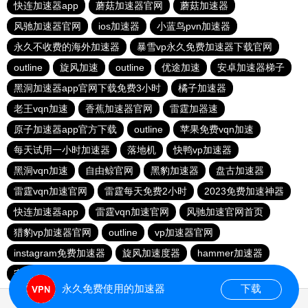
快连加速器app
蘑菇加速器官网
蘑菇加速器
风驰加速器官网
ios加速器
小蓝鸟pvn加速器
永久不收费的海外加速器
暴雪vp永久免费加速器下载官网
outline
旋风加速
outline
优途加速
安卓加速器梯子
黑洞加速器app官网下载免费3小时
橘子加速器
老王vqn加速
香蕉加速器官网
雷霆加器速
原子加速器app官方下载
outline
苹果免费vqn加速
每天试用一小时加速器
落地机
快鸭vp加速器
黑洞vqn加速
自由鲸官网
黑豹加速器
盘古加速器
雷霆vqn加速官网
雷霆每天免费2小时
2023免费加速神器
快连加速器app
雷霆vqn加速官网
风驰加速官网首页
猎豹vp加速器官网
outline
vp加速器官网
instagram免费加速器
旋风加速度器
hammer加速器
安易加速器永久免费版
原子加速器下载安卓
永久免费使用的加速器
下载