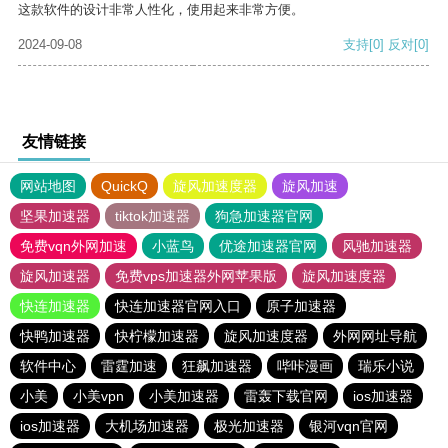
这款软件的设计非常人性化，使用起来非常方便。
2024-09-08
支持
[0]
反对
[0]
友情链接
网站地图
QuickQ
旋风加速度器
旋风加速
坚果加速器
tiktok加速器
狗急加速器官网
免费vqn外网加速
小蓝鸟
优途加速器官网
风驰加速器
旋风加速器
免费vps加速器外网苹果版
旋风加速度器
快连加速器
快连加速器官网入口
原子加速器
快鸭加速器
快柠檬加速器
旋风加速度器
外网网址导航
软件中心
雷霆加速
狂飙加速器
哔咔漫画
瑞乐小说
小美
小美vpn
小美加速器
雷轰下载官网
ios加速器
ios加速器
大机场加速器
极光加速器
银河vqn官网