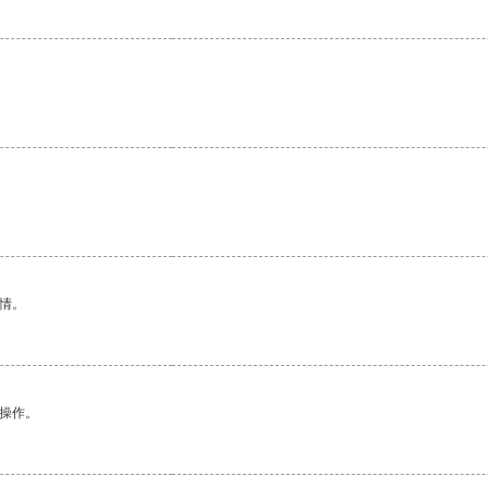
情。
悉操作。