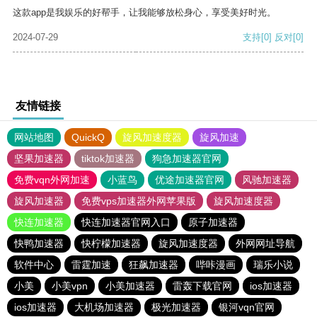
这款app是我娱乐的好帮手，让我能够放松身心，享受美好时光。
2024-07-29
支持
[0]
反对
[0]
友情链接
网站地图
QuickQ
旋风加速度器
旋风加速
坚果加速器
tiktok加速器
狗急加速器官网
免费vqn外网加速
小蓝鸟
优途加速器官网
风驰加速器
旋风加速器
免费vps加速器外网苹果版
旋风加速度器
快连加速器
快连加速器官网入口
原子加速器
快鸭加速器
快柠檬加速器
旋风加速度器
外网网址导航
软件中心
雷霆加速
狂飙加速器
哔咔漫画
瑞乐小说
小美
小美vpn
小美加速器
雷轰下载官网
ios加速器
ios加速器
大机场加速器
极光加速器
银河vqn官网