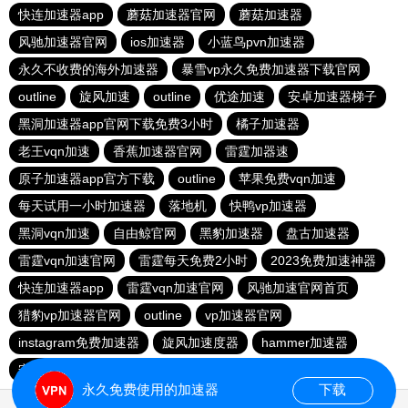
快连加速器app
蘑菇加速器官网
蘑菇加速器
风驰加速器官网
ios加速器
小蓝鸟pvn加速器
永久不收费的海外加速器
暴雪vp永久免费加速器下载官网
outline
旋风加速
outline
优途加速
安卓加速器梯子
黑洞加速器app官网下载免费3小时
橘子加速器
老王vqn加速
香蕉加速器官网
雷霆加器速
原子加速器app官方下载
outline
苹果免费vqn加速
每天试用一小时加速器
落地机
快鸭vp加速器
黑洞vqn加速
自由鲸官网
黑豹加速器
盘古加速器
雷霆vqn加速官网
雷霆每天免费2小时
2023免费加速神器
快连加速器app
雷霆vqn加速官网
风驰加速官网首页
猎豹vp加速器官网
outline
vp加速器官网
instagram免费加速器
旋风加速度器
hammer加速器
安易加速器永久免费版
原子加速器下载安卓
永久免费使用的加速器
下载