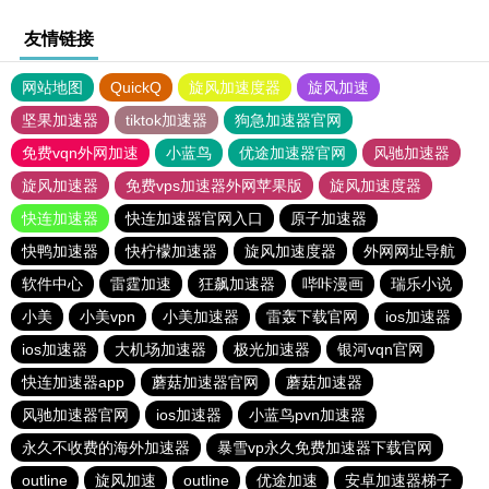
友情链接
网站地图
QuickQ
旋风加速度器
旋风加速
坚果加速器
tiktok加速器
狗急加速器官网
免费vqn外网加速
小蓝鸟
优途加速器官网
风驰加速器
旋风加速器
免费vps加速器外网苹果版
旋风加速度器
快连加速器
快连加速器官网入口
原子加速器
快鸭加速器
快柠檬加速器
旋风加速度器
外网网址导航
软件中心
雷霆加速
狂飙加速器
哔咔漫画
瑞乐小说
小美
小美vpn
小美加速器
雷轰下载官网
ios加速器
ios加速器
大机场加速器
极光加速器
银河vqn官网
快连加速器app
蘑菇加速器官网
蘑菇加速器
风驰加速器官网
ios加速器
小蓝鸟pvn加速器
永久不收费的海外加速器
暴雪vp永久免费加速器下载官网
outline
旋风加速
outline
优途加速
安卓加速器梯子