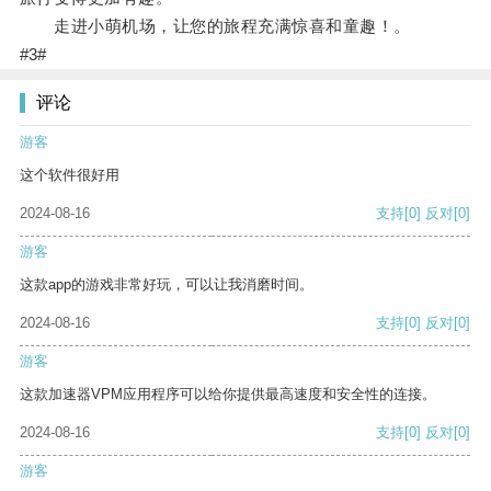
走进小萌机场，让您的旅程充满惊喜和童趣！。
#3#
评论
游客
这个软件很好用
2024-08-16
支持
[0]
反对
[0]
游客
这款app的游戏非常好玩，可以让我消磨时间。
2024-08-16
支持
[0]
反对
[0]
游客
这款加速器VPM应用程序可以给你提供最高速度和安全性的连接。
2024-08-16
支持
[0]
反对
[0]
游客