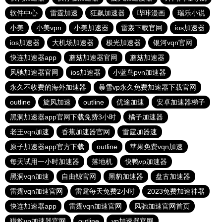
软件中心
雷霆加速
狂飙加速器
哔咔漫画
瑞乐小说
小美
小美vpn
小美加速器
雷轰下载官网
ios加速器
ios加速器
大机场加速器
极光加速器
银河vqn官网
快连加速器app
蘑菇加速器官网
蘑菇加速器
风驰加速器官网
ios加速器
小蓝鸟pvn加速器
永久不收费的海外加速器
暴雪vp永久免费加速器下载官网
outline
旋风加速
outline
优途加速
安卓加速器梯子
黑洞加速器app官网下载免费3小时
橘子加速器
老王vqn加速
香蕉加速器官网
雷霆加器速
原子加速器app官方下载
outline
苹果免费vqn加速
每天试用一小时加速器
落地机
快鸭vp加速器
黑洞vqn加速
自由鲸官网
黑豹加速器
盘古加速器
雷霆vqn加速官网
雷霆每天免费2小时
2023免费加速神器
快连加速器app
雷霆vqn加速官网
风驰加速官网首页
猎豹vp加速器官网
outline
vp加速器官网