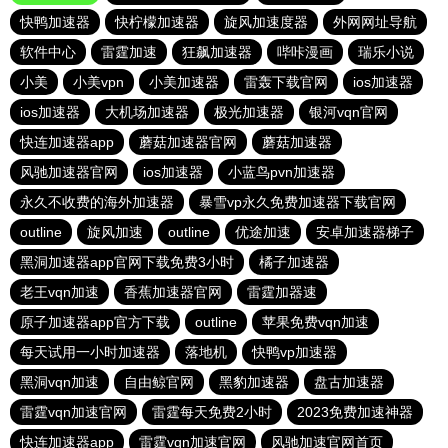
快鸭加速器
快柠檬加速器
旋风加速度器
外网网址导航
软件中心
雷霆加速
狂飙加速器
哔咔漫画
瑞乐小说
小美
小美vpn
小美加速器
雷轰下载官网
ios加速器
ios加速器
大机场加速器
极光加速器
银河vqn官网
快连加速器app
蘑菇加速器官网
蘑菇加速器
风驰加速器官网
ios加速器
小蓝鸟pvn加速器
永久不收费的海外加速器
暴雪vp永久免费加速器下载官网
outline
旋风加速
outline
优途加速
安卓加速器梯子
黑洞加速器app官网下载免费3小时
橘子加速器
老王vqn加速
香蕉加速器官网
雷霆加器速
原子加速器app官方下载
outline
苹果免费vqn加速
每天试用一小时加速器
落地机
快鸭vp加速器
黑洞vqn加速
自由鲸官网
黑豹加速器
盘古加速器
雷霆vqn加速官网
雷霆每天免费2小时
2023免费加速神器
快连加速器app
雷霆vqn加速官网
风驰加速官网首页