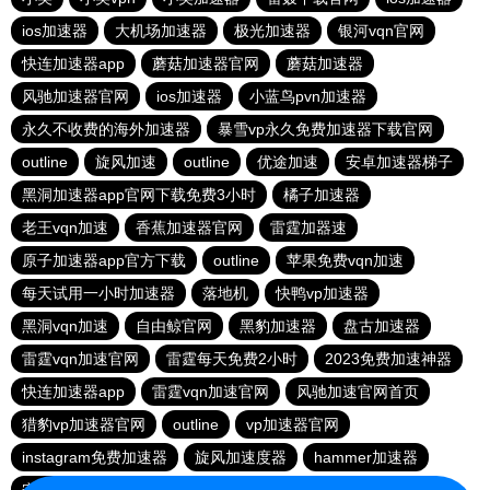
ios加速器
大机场加速器
极光加速器
银河vqn官网
快连加速器app
蘑菇加速器官网
蘑菇加速器
风驰加速器官网
ios加速器
小蓝鸟pvn加速器
永久不收费的海外加速器
暴雪vp永久免费加速器下载官网
outline
旋风加速
outline
优途加速
安卓加速器梯子
黑洞加速器app官网下载免费3小时
橘子加速器
老王vqn加速
香蕉加速器官网
雷霆加器速
原子加速器app官方下载
outline
苹果免费vqn加速
每天试用一小时加速器
落地机
快鸭vp加速器
黑洞vqn加速
自由鲸官网
黑豹加速器
盘古加速器
雷霆vqn加速官网
雷霆每天免费2小时
2023免费加速神器
快连加速器app
雷霆vqn加速官网
风驰加速官网首页
猎豹vp加速器官网
outline
vp加速器官网
instagram免费加速器
旋风加速度器
hammer加速器