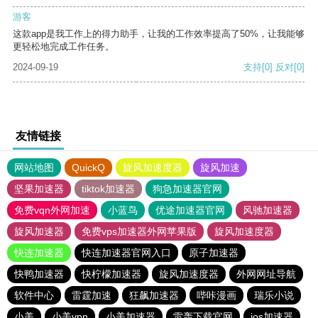
游客
这款app是我工作上的得力助手，让我的工作效率提高了50%，让我能够
更轻松地完成工作任务。
2024-09-19
支持
[0]
反对
[0]
友情链接
网站地图
QuickQ
旋风加速度器
旋风加速
坚果加速器
tiktok加速器
狗急加速器官网
免费vqn外网加速
小蓝鸟
优途加速器官网
风驰加速器
旋风加速器
免费vps加速器外网苹果版
旋风加速度器
快连加速器
快连加速器官网入口
原子加速器
快鸭加速器
快柠檬加速器
旋风加速度器
外网网址导航
软件中心
雷霆加速
狂飙加速器
哔咔漫画
瑞乐小说
小美
小美vpn
小美加速器
雷轰下载官网
ios加速器