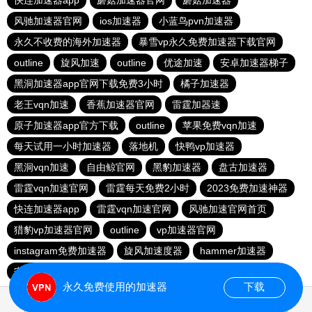
快连加速器app
蘑菇加速器官网
蘑菇加速器
风驰加速器官网
ios加速器
小蓝鸟pvn加速器
永久不收费的海外加速器
暴雪vp永久免费加速器下载官网
outline
旋风加速
outline
优途加速
安卓加速器梯子
黑洞加速器app官网下载免费3小时
橘子加速器
老王vqn加速
香蕉加速器官网
雷霆加器速
原子加速器app官方下载
outline
苹果免费vqn加速
每天试用一小时加速器
落地机
快鸭vp加速器
黑洞vqn加速
自由鲸官网
黑豹加速器
盘古加速器
雷霆vqn加速官网
雷霆每天免费2小时
2023免费加速神器
快连加速器app
雷霆vqn加速官网
风驰加速官网首页
猎豹vp加速器官网
outline
vp加速器官网
instagram免费加速器
旋风加速度器
hammer加速器
安易加速器永久免费版
原子加速器下载安卓
永久免费使用的加速器
下载
0.020975s