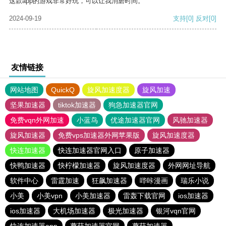
这款app的游戏非常好玩，可以让我消磨时间。
2024-09-19
支持
[0]
反对
[0]
友情链接
网站地图
QuickQ
旋风加速度器
旋风加速
坚果加速器
tiktok加速器
狗急加速器官网
免费vqn外网加速
小蓝鸟
优途加速器官网
风驰加速器
旋风加速器
免费vps加速器外网苹果版
旋风加速度器
快连加速器
快连加速器官网入口
原子加速器
快鸭加速器
快柠檬加速器
旋风加速度器
外网网址导航
软件中心
雷霆加速
狂飙加速器
哔咔漫画
瑞乐小说
小美
小美vpn
小美加速器
雷轰下载官网
ios加速器
ios加速器
大机场加速器
极光加速器
银河vqn官网