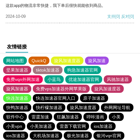
这款app的物流非常快捷，我下单后很快就能收到商品。
2024-10-09
支持
[0]
反对
[0]
友情链接
网站地图
QuickQ
旋风加速度器
旋风加速
坚果加速器
tiktok加速器
狗急加速器官网
免费vqn外网加速
小蓝鸟
优途加速器官网
风驰加速器
旋风加速器
免费vps加速器外网苹果版
旋风加速度器
快连加速器
快连加速器官网入口
原子加速器
快鸭加速器
快柠檬加速器
旋风加速度器
外网网址导航
软件中心
雷霆加速
狂飙加速器
哔咔漫画
小美
小美vpn
小美加速器
雷轰下载官网
ios加速器
ios加速器
大机场加速器
极光加速器
银河vqn官网