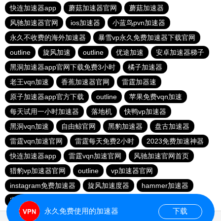
快连加速器app
蘑菇加速器官网
蘑菇加速器
风驰加速器官网
ios加速器
小蓝鸟pvn加速器
永久不收费的海外加速器
暴雪vp永久免费加速器下载官网
outline
旋风加速
outline
优途加速
安卓加速器梯子
黑洞加速器app官网下载免费3小时
橘子加速器
老王vqn加速
香蕉加速器官网
雷霆加器速
原子加速器app官方下载
outline
苹果免费vqn加速
每天试用一小时加速器
落地机
快鸭vp加速器
黑洞vqn加速
自由鲸官网
黑豹加速器
盘古加速器
雷霆vqn加速官网
雷霆每天免费2小时
2023免费加速神器
快连加速器app
雷霆vqn加速官网
风驰加速官网首页
猎豹vp加速器官网
outline
vp加速器官网
instagram免费加速器
旋风加速度器
hammer加速器
安易加速器永久免费版
原子加速器下载安卓
永久免费使用的加速器
下载