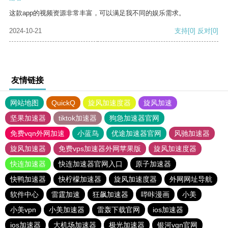
这款app的视频资源非常丰富，可以满足我不同的娱乐需求。
2024-10-21
支持
[0]
反对
[0]
友情链接
网站地图
QuickQ
旋风加速度器
旋风加速
坚果加速器
tiktok加速器
狗急加速器官网
免费vqn外网加速
小蓝鸟
优途加速器官网
风驰加速器
旋风加速器
免费vps加速器外网苹果版
旋风加速度器
快连加速器
快连加速器官网入口
原子加速器
快鸭加速器
快柠檬加速器
旋风加速度器
外网网址导航
软件中心
雷霆加速
狂飙加速器
哔咔漫画
小美
小美vpn
小美加速器
雷轰下载官网
ios加速器
ios加速器
大机场加速器
极光加速器
银河vqn官网