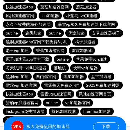
快连加速器app
蘑菇加速器官网
蘑菇加速器
风驰加速器官网
ios加速器
小蓝鸟pvn加速器
永久不收费的海外加速器
暴雪vp永久免费加速器下载官网
outline
旋风加速
outline
优途加速
安卓加速器梯子
黑洞加速器app官网下载免费3小时
橘子加速器
老王vqn加速
香蕉加速器官网
雷霆加器速
原子加速器app官方下载
outline
苹果免费vqn加速
每天试用一小时加速器
落地机
快鸭vp加速器
黑洞vqn加速
自由鲸官网
黑豹加速器
盘古加速器
雷霆vqn加速官网
雷霆每天免费2小时
2023免费加速神器
快连加速器app
雷霆vqn加速官网
风驰加速官网首页
猎豹vp加速器官网
outline
vp加速器官网
instagram免费加速器
旋风加速度器
hammer加速器
安易加速器永久免费版
原子加速器下载安卓
永久免费使用的加速器
下载