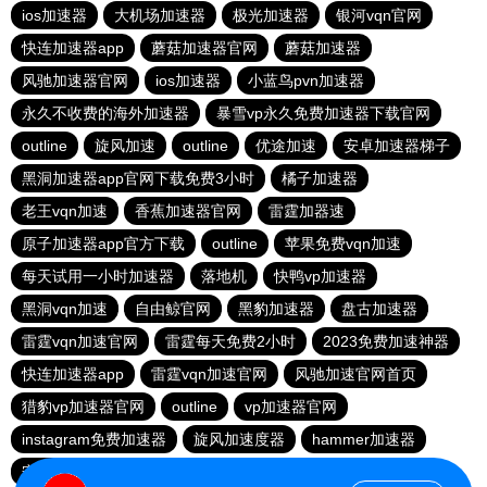
ios加速器
大机场加速器
极光加速器
银河vqn官网
快连加速器app
蘑菇加速器官网
蘑菇加速器
风驰加速器官网
ios加速器
小蓝鸟pvn加速器
永久不收费的海外加速器
暴雪vp永久免费加速器下载官网
outline
旋风加速
outline
优途加速
安卓加速器梯子
黑洞加速器app官网下载免费3小时
橘子加速器
老王vqn加速
香蕉加速器官网
雷霆加器速
原子加速器app官方下载
outline
苹果免费vqn加速
每天试用一小时加速器
落地机
快鸭vp加速器
黑洞vqn加速
自由鲸官网
黑豹加速器
盘古加速器
雷霆vqn加速官网
雷霆每天免费2小时
2023免费加速神器
快连加速器app
雷霆vqn加速官网
风驰加速官网首页
猎豹vp加速器官网
outline
vp加速器官网
instagram免费加速器
旋风加速度器
hammer加速器
安易加速器永久免费版
原子加速器下载安卓