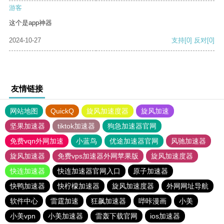
游客
这个是app神器
2024-10-27
支持
[0]
反对
[0]
友情链接
网站地图
QuickQ
旋风加速度器
旋风加速
坚果加速器
tiktok加速器
狗急加速器官网
免费vqn外网加速
小蓝鸟
优途加速器官网
风驰加速器
旋风加速器
免费vps加速器外网苹果版
旋风加速度器
快连加速器
快连加速器官网入口
原子加速器
快鸭加速器
快柠檬加速器
旋风加速度器
外网网址导航
软件中心
雷霆加速
狂飙加速器
哔咔漫画
小美
小美vpn
小美加速器
雷轰下载官网
ios加速器