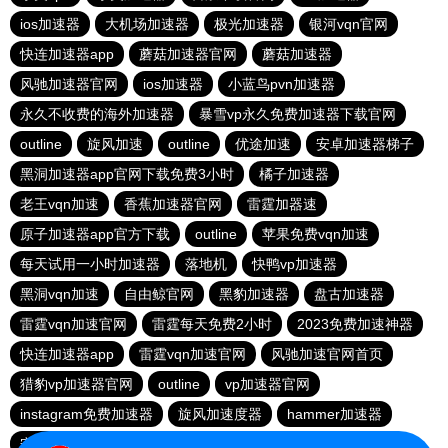
ios加速器
大机场加速器
极光加速器
银河vqn官网
快连加速器app
蘑菇加速器官网
蘑菇加速器
风驰加速器官网
ios加速器
小蓝鸟pvn加速器
永久不收费的海外加速器
暴雪vp永久免费加速器下载官网
outline
旋风加速
outline
优途加速
安卓加速器梯子
黑洞加速器app官网下载免费3小时
橘子加速器
老王vqn加速
香蕉加速器官网
雷霆加器速
原子加速器app官方下载
outline
苹果免费vqn加速
每天试用一小时加速器
落地机
快鸭vp加速器
黑洞vqn加速
自由鲸官网
黑豹加速器
盘古加速器
雷霆vqn加速官网
雷霆每天免费2小时
2023免费加速神器
快连加速器app
雷霆vqn加速官网
风驰加速官网首页
猎豹vp加速器官网
outline
vp加速器官网
instagram免费加速器
旋风加速度器
hammer加速器
安易加速器永久免费版
原子加速器下载安卓