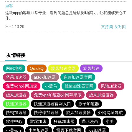
游客
这款app的客服非常专业，遇到问题总是能够及时解决，让我能够安心工
作。
2024-10-29
支持
[0]
反对
[0]
友情链接
网站地图
QuickQ
旋风加速度器
旋风加速
坚果加速器
tiktok加速器
狗急加速器官网
免费vqn外网加速
小蓝鸟
优途加速器官网
风驰加速器
旋风加速器
免费vps加速器外网苹果版
旋风加速度器
快连加速器
快连加速器官网入口
原子加速器
快鸭加速器
快柠檬加速器
旋风加速度器
外网网址导航
软件中心
雷霆加速
狂飙加速器
哔咔漫画
小美
小美vpn
小美加速器
雷轰下载官网
ios加速器