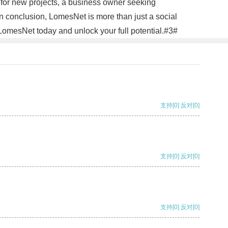
g for new projects, a business owner seeking
In conclusion, LomesNet is more than just a social
 LomesNet today and unlock your full potential.#3#
支持
[0]
反对
[0]
支持
[0]
反对
[0]
支持
[0]
反对
[0]