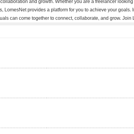
r collaboration and growth. Whether you are a freelancer lookin
ers, LomesNet provides a platform for you to achieve your goals. 
iduals can come together to connect, collaborate, and grow. Join
。