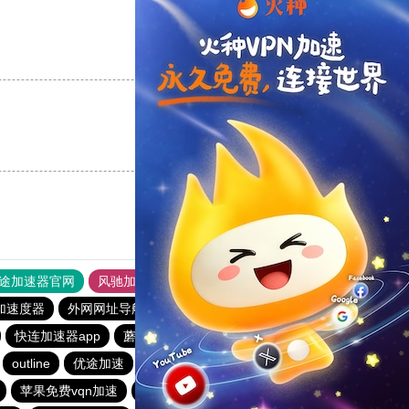
支持
[0]
反对
[0]
支持
[0]
反对
[0]
途加速器官网
风驰加速器
旋风加速器
加速度器
外网网址导航
软件中心
雷霆加速
狂飙加速器
快连加速器app
蘑菇加速器官网
蘑菇加速器
outline
优途加速
安卓加速器梯子
苹果免费vqn加速
每天试用一小时加速器
落地机