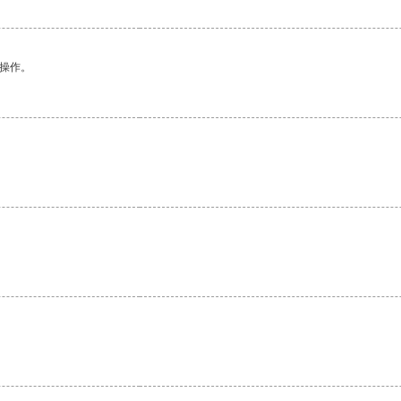
悉操作。
。