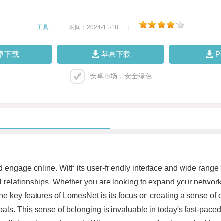
工具
|
时间：2024-11-18
|
卓下载
苹果下载
安卓市场，安全绿色
engage online. With its user-friendly interface and wide range o
ul relationships. Whether you are looking to expand your network,
he key features of LomesNet is its focus on creating a sense o
goals. This sense of belonging is invaluable in today's fast-pac