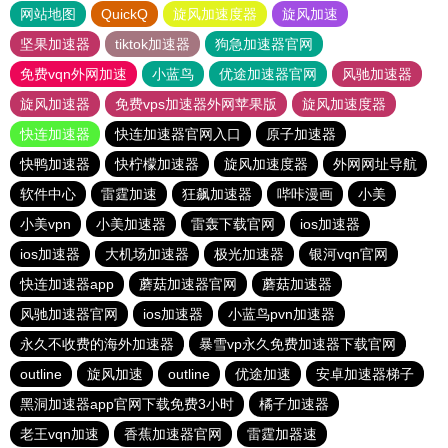
网站地图
QuickQ
旋风加速度器
旋风加速
坚果加速器
tiktok加速器
狗急加速器官网
免费vqn外网加速
小蓝鸟
优途加速器官网
风驰加速器
旋风加速器
免费vps加速器外网苹果版
旋风加速度器
快连加速器
快连加速器官网入口
原子加速器
快鸭加速器
快柠檬加速器
旋风加速度器
外网网址导航
软件中心
雷霆加速
狂飙加速器
哔咔漫画
小美
小美vpn
小美加速器
雷轰下载官网
ios加速器
ios加速器
大机场加速器
极光加速器
银河vqn官网
快连加速器app
蘑菇加速器官网
蘑菇加速器
风驰加速器官网
ios加速器
小蓝鸟pvn加速器
永久不收费的海外加速器
暴雪vp永久免费加速器下载官网
outline
旋风加速
outline
优途加速
安卓加速器梯子
黑洞加速器app官网下载免费3小时
橘子加速器
老王vqn加速
香蕉加速器官网
雷霆加器速