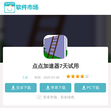
点点加速器7天试用
工具
|
时间：2025-01-06
|
安卓下载
苹果下载
PC下载
安卓市场，安全绿色