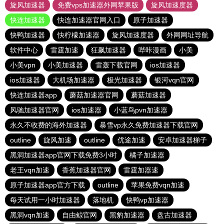
旋风加速器
免费vps加速器外网苹果版
旋风加速度器
快连加速器
快连加速器官网入口
原子加速器
快鸭加速器
快柠檬加速器
旋风加速度器
外网网址导航
软件中心
雷霆加速
狂飙加速器
哔咔漫画
小美
小美vpn
小美加速器
雷轰下载官网
ios加速器
ios加速器
大机场加速器
极光加速器
银河vqn官网
快连加速器app
蘑菇加速器官网
蘑菇加速器
风驰加速器官网
ios加速器
小蓝鸟pvn加速器
永久不收费的海外加速器
暴雪vp永久免费加速器下载官网
outline
旋风加速
outline
优途加速
安卓加速器梯子
黑洞加速器app官网下载免费3小时
橘子加速器
老王vqn加速
香蕉加速器官网
雷霆加器速
原子加速器app官方下载
outline
苹果免费vqn加速
每天试用一小时加速器
落地机
快鸭vp加速器
黑洞vqn加速
自由鲸官网
黑豹加速器
盘古加速器