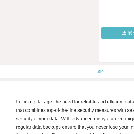
安
简介
In this digital age, the need for reliable and efficie
that combines top-of-the-line security measures with sea
security of your data. With advanced encryption techniq
regular data backups ensure that you never lose your im