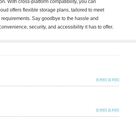
on. With cross-platform compatibility, you can
d offers flexible storage plans, tailored to meet
r requirements. Say goodbye to the hassle and
venience, security, and accessibility it has to offer.
支持
[0]
反对
[0]
支持
[0]
反对
[0]