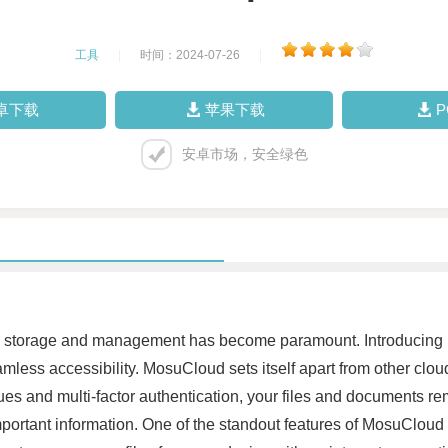
工具
|
时间：2024-07-26
|
卓下载
苹果下载
安卓市场，安全绿色
nt data storage and management has become paramount. Introducin
mless accessibility. MosuCloud sets itself apart from other cloud
ues and multi-factor authentication, your files and documents r
portant information. One of the standout features of MosuCloud i