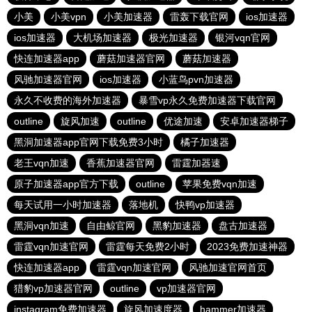
小美
小美vpn
小美加速器
雷轰下载官网
ios加速器
ios加速器
大机场加速器
极光加速器
银河vqn官网
快连加速器app
蘑菇加速器官网
蘑菇加速器
风驰加速器官网
ios加速器
小蓝鸟pvn加速器
永久不收费的海外加速器
暴雪vp永久免费加速器下载官网
outline
旋风加速
outline
优途加速
安卓加速器梯子
黑洞加速器app官网下载免费3小时
橘子加速器
老王vqn加速
香蕉加速器官网
雷霆加器速
原子加速器app官方下载
outline
苹果免费vqn加速
每天试用一小时加速器
落地机
快鸭vp加速器
黑洞vqn加速
自由鲸官网
黑豹加速器
盘古加速器
雷霆vqn加速官网
雷霆每天免费2小时
2023免费加速神器
快连加速器app
雷霆vqn加速官网
风驰加速官网首页
猎豹vp加速器官网
outline
vp加速器官网
instagram免费加速器
旋风加速度器
hammer加速器