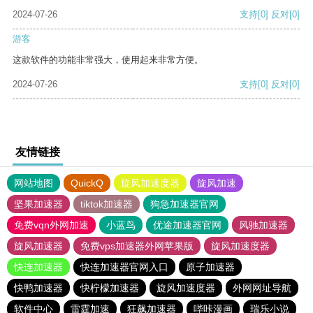
2024-07-26
支持
[0]
反对
[0]
游客
这款软件的功能非常强大，使用起来非常方便。
2024-07-26
支持
[0]
反对
[0]
友情链接
网站地图
QuickQ
旋风加速度器
旋风加速
坚果加速器
tiktok加速器
狗急加速器官网
免费vqn外网加速
小蓝鸟
优途加速器官网
风驰加速器
旋风加速器
免费vps加速器外网苹果版
旋风加速度器
快连加速器
快连加速器官网入口
原子加速器
快鸭加速器
快柠檬加速器
旋风加速度器
外网网址导航
软件中心
雷霆加速
狂飙加速器
哔咔漫画
瑞乐小说