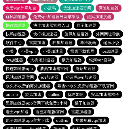
免费vqn外网加速
小蓝鸟
优途加速器官网
风驰加速器
旋风加速器
免费vps加速器外网苹果版
旋风加速度器
快连加速器
快连加速器官网入口
原子加速器
快鸭加速器
快柠檬加速器
旋风加速度器
外网网址导航
软件中心
雷霆加速
狂飙加速器
哔咔漫画
瑞乐小说
小美
小美vpn
小美加速器
雷轰下载官网
ios加速器
ios加速器
大机场加速器
极光加速器
银河vqn官网
快连加速器app
蘑菇加速器官网
蘑菇加速器
风驰加速器官网
ios加速器
小蓝鸟pvn加速器
永久不收费的海外加速器
暴雪vp永久免费加速器下载官网
outline
旋风加速
outline
优途加速
安卓加速器梯子
黑洞加速器app官网下载免费3小时
橘子加速器
老王vqn加速
香蕉加速器官网
雷霆加器速
原子加速器app官方下载
outline
苹果免费vqn加速