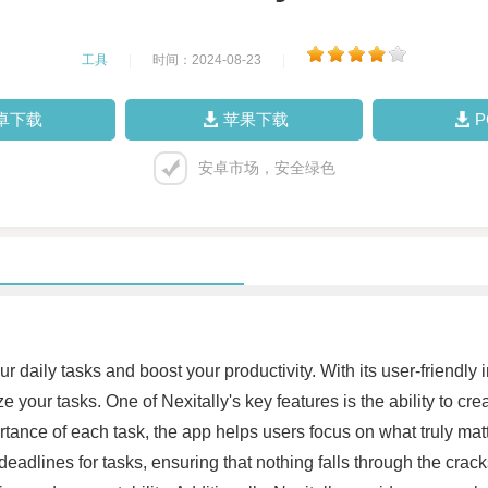
工具
|
时间：2024-08-23
|
卓下载
苹果下载
安卓市场，安全绿色
r daily tasks and boost your productivity. With its user-friendly
 your tasks. One of Nexitally's key features is the ability to cre
tance of each task, the app helps users focus on what truly matt
eadlines for tasks, ensuring that nothing falls through the crac