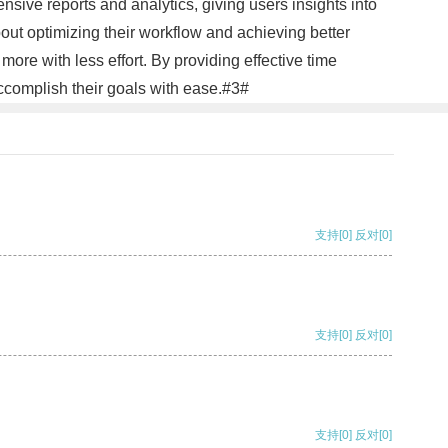
sive reports and analytics, giving users insights into
out optimizing their workflow and achieving better
ore with less effort. By providing effective time
accomplish their goals with ease.#3#
支持
[0]
反对
[0]
支持
[0]
反对
[0]
支持
[0]
反对
[0]