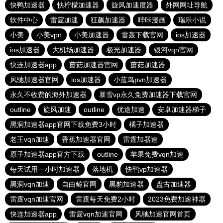
快鸭加速器
快柠檬加速器
旋风加速度器
外网网址导航
软件中心
雷霆加速
狂飙加速器
哔咔漫画
瑞乐小说
小美
小美vpn
小美加速器
雷轰下载官网
ios加速器
ios加速器
大机场加速器
极光加速器
银河vqn官网
快连加速器app
蘑菇加速器官网
蘑菇加速器
风驰加速器官网
ios加速器
小蓝鸟pvn加速器
永久不收费的海外加速器
暴雪vp永久免费加速器下载官网
outline
旋风加速
outline
优途加速
安卓加速器梯子
黑洞加速器app官网下载免费3小时
橘子加速器
老王vqn加速
香蕉加速器官网
雷霆加器速
原子加速器app官方下载
outline
苹果免费vqn加速
每天试用一小时加速器
落地机
快鸭vp加速器
黑洞vqn加速
自由鲸官网
黑豹加速器
盘古加速器
雷霆vqn加速官网
雷霆每天免费2小时
2023免费加速神器
快连加速器app
雷霆vqn加速官网
风驰加速官网首页